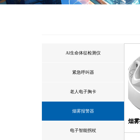
Al⽣命体征检测仪
紧急呼叫器
老人电子胸卡
烟雾报警器
烟雾
电子智能拐杖