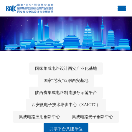
国家集成电路设计西安产业化基地
国家“芯火”双创西安基地
陕西省集成电路制造服务示范平台
西安微电子技术培训中心（XAICTC）
集成电路应用创新中心
集成电路光子创新中心
共享平台共建单位